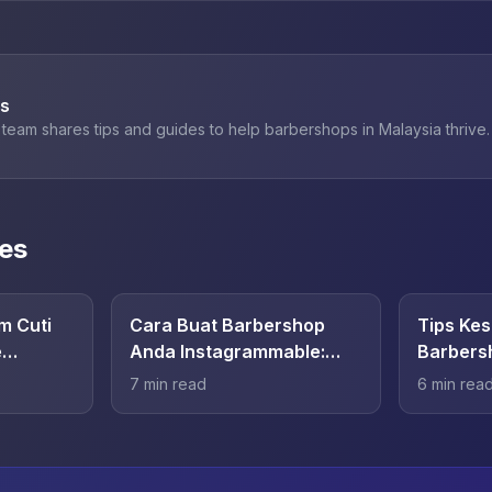
bs
team shares tips and guides to help barbershops in Malaysia thrive.
les
m Cuti
Cara Buat Barbershop
Tips Ke
e
Anda Instagrammable:
Barbers
hop
Design Yang Viral
Lengkap
7
min read
6
min rea