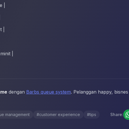
e |
|
t |
minit |
ime
dengan
Barbs queue system
. Pelanggan happy, bisnes
ue management
#
customer experience
#
tips
Share: