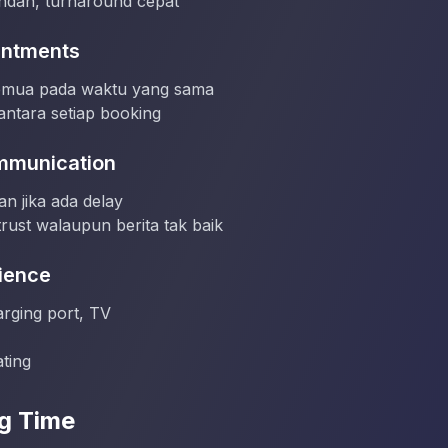
endah, turnaround cepat
intments
emua pada waktu yang sama
 antara setiap booking
mmunication
n jika ada delay
trust walaupun berita tak baik
rience
arging port, TV
ting
ng Time