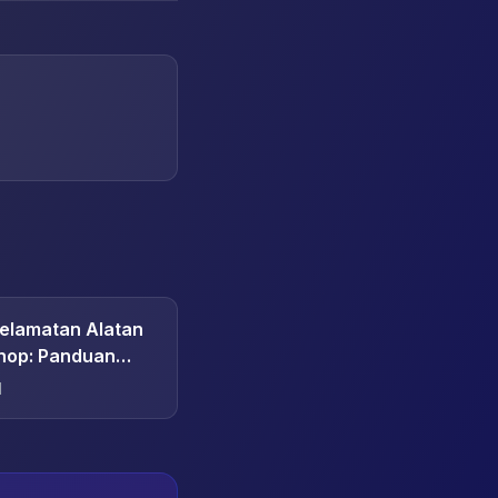
selamatan Alatan
hop: Panduan
d