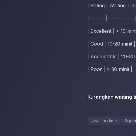
| Rating | Waiting Tim
|--------|-------------
| Excellent | < 10 mini
| Good | 10-20 minit |
| Acceptable | 20-30 
| Poor | > 30 minit |
Kurangkan waiting t
#
waiting time
#
que