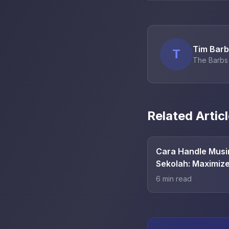
Tim Bar
T
The Barbs 
Related Artic
Cara Handle Musi
Sekolah: Maximiz
Revenue Barbers
6
min read