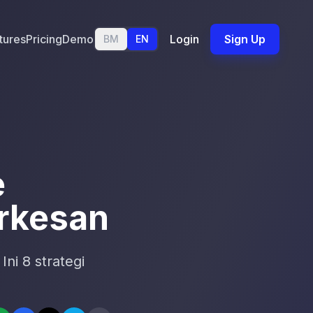
tures
Pricing
Demo
Login
Sign Up
BM
EN
e
erkesan
ni 8 strategi