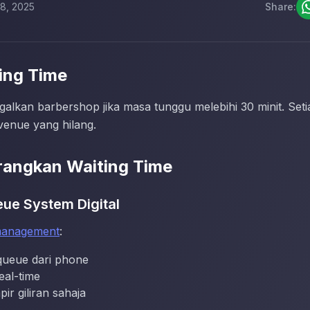
8, 2025
Share:
ing Time
galkan barbershop jika masa tunggu melebihi 30 minit. Set
venue yang hilang.
urangkan Waiting Time
eue System Digital
management
:
queue dari phone
eal-time
ir giliran sahaja