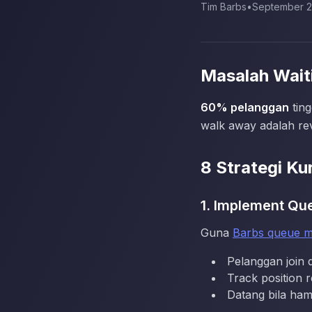
Tim Barbs
•
September 2
Masalah Wait
60% pelanggan
ting
walk away adalah re
8 Strategi K
1. Implement Qu
Guna
Barbs queue 
Pelanggan join 
Track position r
Datang bila hamp