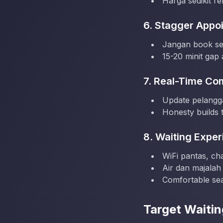
Harga sedikit r
6. Stagger Appo
Jangan book s
15-20 minit gap
7. Real-Time Co
Update pelangga
Honesty builds 
8. Waiting Expe
WiFi pantas, ch
Air dan majalah
Comfortable sea
Target Waiti